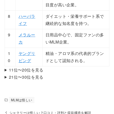
目度が高い企業。
8
ハーバラ
ダイエット・栄養サポート系で
イフ
継続的な知名度を持つ。
9
メラルー
日用品中心で、固定ファンの多
カ
いMLM企業。
1
ヤングリ
精油・アロマ系の代表的ブラン
0
ビング
ドとして認知される。
11位〜20位を見る
21位〜30位を見る
MLMは怪しい
シャクリーは怪しい？口コミ・評判と収益構造を解説