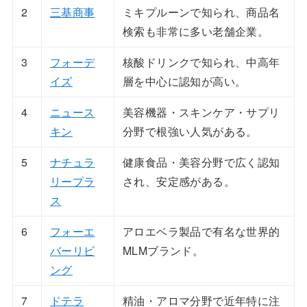
2
三基商事
ミキプルーンで知られ、商品名
検索も非常に多い老舗企業。
3
フォーデ
核酸ドリンクで知られ、中高年
イズ
層を中心に認知が高い。
4
ニュース
美容機器・スキンケア・サプリ
キン
分野で根強い人気がある。
5
ナチュラ
健康食品・美容分野で広く認知
リープラ
され、安定感がある。
ス
6
フォーエ
アロエベラ製品で有名な世界的
バーリビ
MLMブランド。
ング
7
ドテラ
精油・アロマ分野で近年特に注