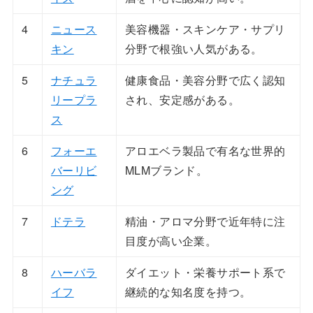
4
ニュース
美容機器・スキンケア・サプリ
キン
分野で根強い人気がある。
5
ナチュラ
健康食品・美容分野で広く認知
リープラ
され、安定感がある。
ス
6
フォーエ
アロエベラ製品で有名な世界的
バーリビ
MLMブランド。
ング
7
ドテラ
精油・アロマ分野で近年特に注
目度が高い企業。
8
ハーバラ
ダイエット・栄養サポート系で
イフ
継続的な知名度を持つ。