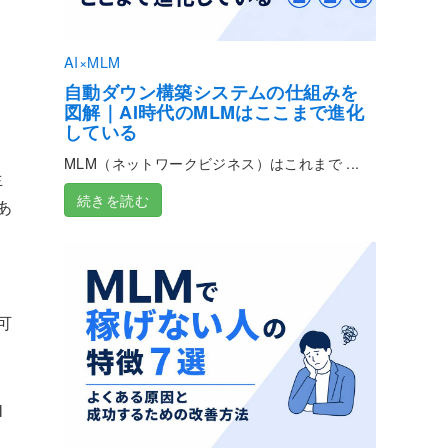
AI×MLM
自動ダウン構築システムの仕組みを
図解｜AI時代のMLMはここまで進化
している
MLM（ネットワークビジネス）はこれまで ...
生
続きを読む
あ
可
l