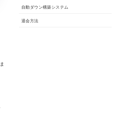
自動ダウン構築システム
退会方法
ま
ー